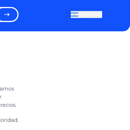
Argentina
stamos
r
ecios.
oridad.