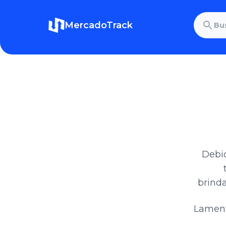
MercadoTrack
Debid
brinda
Lament